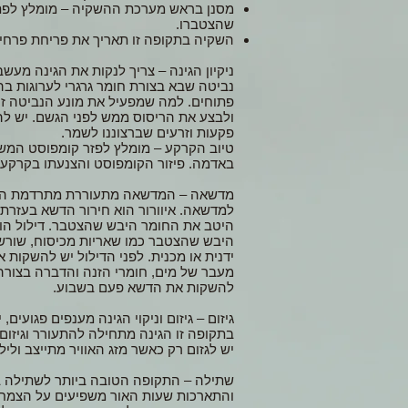
מסנן בראש מערכת ההשקיה – מומלץ לפתו
שהצטברו.
השקיה בתקופה זו תאריך את פריחת פרחי 
ניקיון הגינה – צריך לנקות את הגינה מעש
נביטה שבא בצורת חומר גרגרי לערוגות בה
פתוחים. למה שמפעיל את מונע הנביטה זה
ולבצע את הריסוס ממש לפני הגשם. יש לה
פקעות וזרעים שברצוננו לשמר.
טיוב הקרקע – מומלץ לפזר קומפוסט המש
באדמה. פיזור הקומפוסט והצנעתו בקרקע מ
מדשאה – המדשאה מתעוררת מתרדמת החורף 
למדשאה. איוורור הוא חירור הדשא בעזרת 
היטב את החומר היבש שהצטבר. דילול הו
היבש שהצטבר כמו שאריות מכיסוח, שורשים
ידנית או מכנית. לפני הדילול יש להשקו
מעבר של מים, חומרי הזנה והדברה בצורה 
להשקות את הדשא פעם בשבוע.
גיזום – גיזום וניקוי הגינה מענפים פגועים
בתקופה זו הגינה מתחילה להתעורר וגיזום 
יש לגזום רק כאשר מזג האוויר מתייצב ולי
שתילה – התקופה הטובה ביותר לשתילה 
והתארכות שעות האור משפיעים על הצמחי