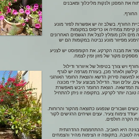
ח את המסנן ולנקות מליכלוך ומאבנים
החורף.
ביית החורף. בשלב זה יש אפשרות לפזר מונע
ן קיימת צמחיה או כריסוס במקומות
 מים ולכן מומלץ לנצל את הגשמים האחרונים
ימנע מפיזור מונע נביטה במקומות הם יש
פר את מבנה הקרקע. את הקומפוסט יש לצניע
ספקים מקור של מזון זמין לצמח.
ויש צורך בטיפול של איוורור ודילול
קילשון ולאחר מכן, בעזרת מגרפה יש לגרף
א למעשה סירוק הדשא והוצאת החומר האורגני
, עלים ועוד. הדילול מבוצע על ידי מכונה
ת את המדשאה. הוצאת החומר היבש מאפשרת
טובה יותר לקרקע. בתקופה זו ניתן להתחיל
, יבשים ושבורים שנפגעו כתוצאה מהקור והרוחות.
יעודד צימוח צעיר. עצים ושיחים הרגישים לקור
לות הקרה חולפים.
בגינה היא האביב. ההתחממות ההדרגתית
ה לטובה. בתקופה זו הצימוח מהיר והצמחים